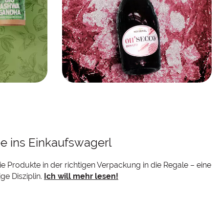
derpfeil
Den neuen OH´Secco mit unserem
modernen Verpackungsdesign
spritzig in Szene setzten? Das
können wir!
unden.
e ins Einkaufswagerl
ie Produkte in der richtigen Verpackung in die Regale – eine
ge Disziplin.
Ich will mehr lesen!