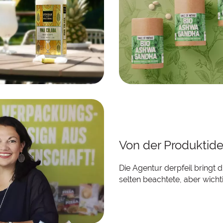
il ist "ready to drink"
cktails von Speakeasy
gen mit dem spritzigem
ngsdesign von derpfeil!!
Schweizer K
Von der Produktide
Die Agentur derpfeil bringt d
selten beachtete, aber wichti