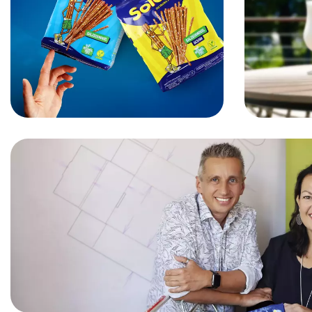
derpfe
Soletti im neuen Look. derpfeil
launcht eine österreichische
Die Co
Kultmarke.
überzeu
Verpacku