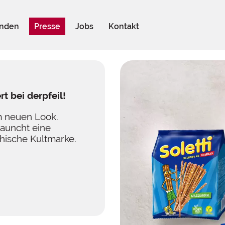
nden
Presse
Jobs
Kontakt
rt bei derpfeil!
im neuen Look.
launcht eine
chische Kultmarke.