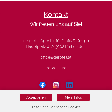
Kontakt
Wir freuen uns auf Sie!
derpfeil - Agentur für Grafik & Design
Hauptplatz 4, A 3002 Purkersdorf
office@derpfeil.at
Impressum
Akzeptieren
Mehr Infos
Diese Seite verwendet Cookies.
HOME
KUNDEN
KONTAKT