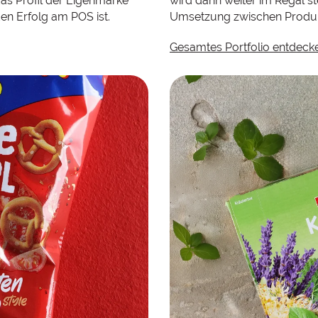
das Profil der Eigenmarke
wird dann weiter im Regal s
den Erfolg am POS ist.
Umsetzung zwischen Produkt
Gesamtes Portfolio entdeck